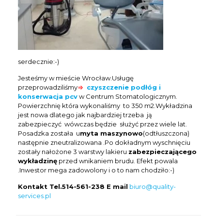
serdecznie:-)
Jesteśmy w mieście Wrocław.Usługę
przeprowadziliśmy
⇒
czyszczenie podłóg i
konserwacja pcv
w Centrum Stomatologicznym.
Powierzchnię która wykonaliśmy to 350 m2.Wykładzina
jest nowa dlatego jak najbardziej trzeba ją
zabezpieczyć wówczas będzie służyć przez wiele lat.
Posadzka została u
myta maszynowo
(odtłuszczona)
następnie zneutralizowana .Po dokładnym wyschnięciu
zostały nałożone 3 warstwy lakieru
zabezpieczającego
wykładzinę
przed wnikaniem brudu. Efekt powala
.Inwestor mega zadowolony i o to nam chodziło:-)
Kontakt Tel.514-561-238 E mail
biuro@quality-
services.pl