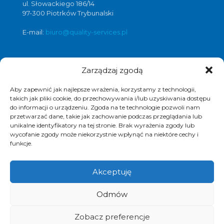
ul. Słowackiego 186/14
97-300 Piotrków Trybunalski
E-mail:
biuro@quality-services.pl
Zarządzaj zgodą
Oferta usług czyszczenia posadzek i
obiektów
Aby zapewnić jak najlepsze wrażenia, korzystamy z technologii,
czyszczenie posadzek Warszawa
,
takich jak pliki cookie, do przechowywania i/lub uzyskiwania dostępu
do informacji o urządzeniu. Zgoda na te technologie pozwoli nam
czyszczenie posadzek Łódź
,
przetwarzać dane, takie jak zachowanie podczas przeglądania lub
czyszczenie posadzek Poznań
,
unikalne identyfikatory na tej stronie. Brak wyrażenia zgody lub
czyszczenie posadzek Katowice
,
wycofanie zgody może niekorzystnie wpłynąć na niektóre cechy i
funkcje.
Akceptuję
© 2017 Quality Services, kompleksowe usługi
Odmów
czyszczenia obiektów, polimeryzacja posadzek.
Realizacja i pozycjonowanie strony :
www.strony-
piotrkow.pl
Zobacz preferencje