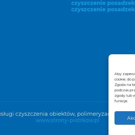
czyszczenie posadze
czyszczenie posadzek
Aby zapewni
cookie, do 
Zgoda na te
podczas prz
zgody lub w
funkcje.
sługi czyszczenia obiektów, polimeryzacja posadze
Akc
www.strony-piotrkow.pl