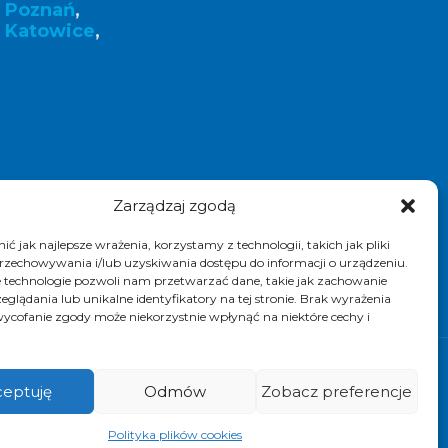
k Poznań
,
 Katowice
,
Zarządzaj zgodą
ć jak najlepsze wrażenia, korzystamy z technologii, takich jak pliki
przechowywania i/lub uzyskiwania dostępu do informacji o urządzeniu.
 technologie pozwoli nam przetwarzać dane, takie jak zachowanie
eglądania lub unikalne identyfikatory na tej stronie. Brak wyrażenia
ycofanie zgody może niekorzystnie wpłynąć na niektóre cechy i
k. Realizacja i pozycjonowanie strony :
eptuję
Odmów
Zobacz preferencje
Polityka plików cookies