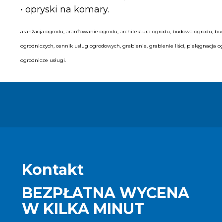
• opryski na komary.
aranżacja ogrodu, aranżowanie ogrodu, architektura ogrodu, budowa ogrodu,
ogrodniczych, cennik usług ogrodowych, grabienie, grabienie liści, pielęgnacja 
ogrodnicze usługi.
Kontakt
BEZPŁATNA WYCENA
W KILKA MINUT