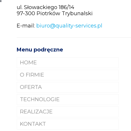
ul. Słowackiego 186/14
97-300 Piotrków Trybunalski
E-mail:
biuro@quality-services.pl
Menu podręczne
HOME
O FIRMIE
OFERTA
REFERENCJE
TECHNOLOGIE
POLIMERYZACJA WYKŁADZIN
PCV
REALIZACJE
MYCIE I CZYSZCZENIE HAL
KONTAKT
MAGAZYNOWYCH
WIDEO