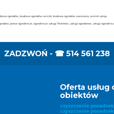
 budowa ogrodów, budowa ogrodów cennik, budowa ogrodów warszawa, cennik usług
ogrodów, prace ogrodnicze, ogrodnicze usługi Piotrków, usługi ogrodowe, usługi ogrodnicz
ZADZWOŃ - ☎
514 561 238
Oferta usług 
obiektów
czyszczenie posadze
czyszczenie posadzek