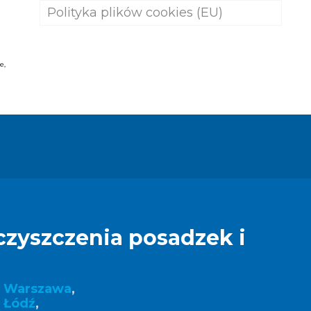
Polityka plików cookies (EU)
CZYSZCZENIE KOSTKI
BRUKOWEJ
CZYSZCZENIE POSADZEK I
e,
PODŁÓG
MYCIE I CZYSZCZENIE ELEWACJI
BUDYNKÓW
MYCIE OKIEN I MYCIE SZYB
PRANIE I CZYSZCZENIE
WYKŁADZIN OBIEKTOWYCH
USŁUGI OGRODNICZE
czyszczenia posadzek i
k Warszawa
,
 Łódź
,