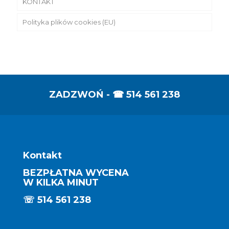
KONTAKT
CZYSZCZENIE KOSTKI BRUKOWEJ
WIDEO
Polityka plików cookies (EU)
CZYSZCZENIE POSADZEK I PODŁÓG
MYCIE I CZYSZCZENIE ELEWACJI BUDYNKÓW
MYCIE OKIEN I MYCIE SZYB
PRANIE I CZYSZCZENIE WYKŁADZIN
OBIEKTOWYCH
ZADZWOŃ - ☎
514 561 238
USŁUGI OGRODNICZE
Kontakt
BEZPŁATNA WYCENA
W KILKA MINUT
☏
514 561 238