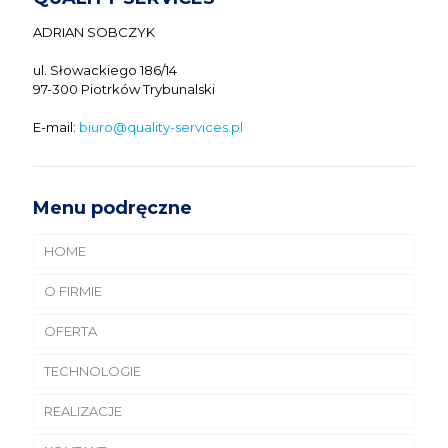
ADRIAN SOBCZYK
ul. Słowackiego 186/14
97-300 Piotrków Trybunalski
E-mail:
biuro@quality-services.pl
Menu podręczne
HOME
O FIRMIE
OFERTA
REFERENCJE
TECHNOLOGIE
POLIMERYZACJA WYKŁADZIN PCV
REALIZACJE
MYCIE I CZYSZCZENIE HAL MAGAZYNOWYCH