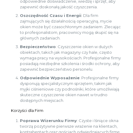
odpowiednie doświadczenie, wiedzę i sprzęt, aby
zapewnić doskonałą jakość czyszczenia.
Oszczędność Czasu i Energii
: Dla firm
zajmujących się działalnością operacyjną, mycie
okien może być czasochłonnym zadaniem. Zlecając
to profesjonalistom, pracownicy mogą skupić się na
głównych zadaniach.
Bezpieczeństwo
: Czyszczenie okien w dużych
obiektach, takich jak magazyny czy hale, często
wymaga pracy na wysokościach. Profesjonalne firmy
posiadają niezbędne szkolenia i środki ochrony, aby
zapewnić bezpieczeństwo personelu.
Odpowiednie Wyposażenie
: Profesjonalne firmy
dysponują specjalistycznym sprzętem, takim jak
myjki ciśnieniowe czy podnośniki, które umożliwiają
skuteczne czyszczenie okien nawet w trudno
dostępnych miejscach.
Korzyści dla Firm
Poprawa Wizerunku Firmy
: Czyste i lśniące okna
tworzą pozytywne pierwsze wrażenie na klientach,
kontrahentach oraz gościach odwiedzających firmę.