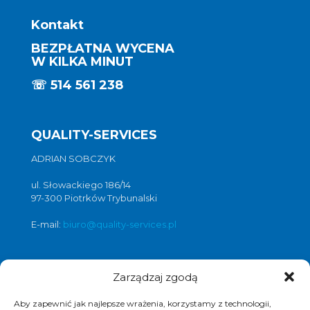
Kontakt
BEZPŁATNA WYCENA
W KILKA MINUT
☏
514 561 238
QUALITY-SERVICES
ADRIAN SOBCZYK
ul. Słowackiego 186/14
97-300 Piotrków Trybunalski
E-mail:
biuro@quality-services.pl
Zarządzaj zgodą
Oferta usług czyszczenia posadzek i
obiektów
Aby zapewnić jak najlepsze wrażenia, korzystamy z technologii,