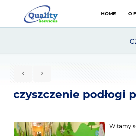
HOME
O 
c
czyszczenie podłogi 
Witamy se