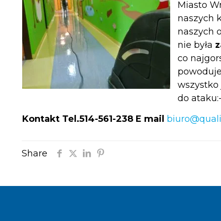
Miasto Wr
naszych k
naszych o
nie była
z
co najgor
powoduje 
wszystko 
do ataku:-
Kontakt Tel.514-561-238 E mail
biuro@qualit
Share