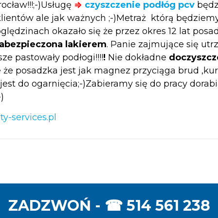
ocław!!!;-)Usługę
⇒
czyszczenie podłóg pcv
będz
lientów ale jak ważnych ;-)Metraż którą będziem
ględzinach okazało się że przez okres 12 lat po
abezpieczona lakierem
. Panie zajmujące się u
sze pastowały podłogi!!!!
!
Nie dokładne
doczyszcz
że posadzka jest jak magnez przyciąga brud ,kurz,
jest do ogarnięcia;-)Zabieramy się do pracy do
)
y-services.pl
ZADZWOŃ - ☎
514 561 238