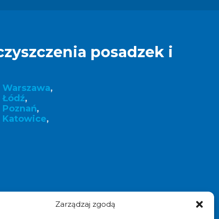
czyszczenia posadzek i
k Warszawa
,
 Łódź
,
k Poznań
,
 Katowice
,
Zarządzaj zgodą