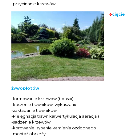
-przycinanie krzewów
⇒
cięcie
żywopłotów
-formowanie krzewów (bonsai)
-koszenie trawników ,wykaszanie
-zakładanie trawników
-Pielęgnacja trawnika(wertykulacja aeracja )
-sadzenie krzewów
-korowanie ,sypanie kamienia ozdobnego
-montaż obrzeży