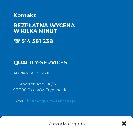
Kontakt
BEZPŁATNA WYCENA
W KILKA MINUT
☏
514 561 238
QUALITY-SERVICES
ADRIAN SOBCZYK
ul. Słowackiego 186/14
97-300 Piotrków Trybunalski
E-mail:
biuro@quality-services.pl
Zarządzaj zgodą
Oferta usług czyszczenia posadzek i
obiektów