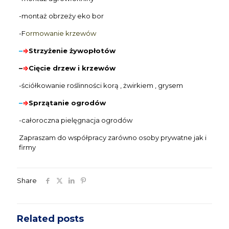
-montaż obrzeży eko bor
-F
ormowanie krzewów
–
⇒
S
trzyżenie żywopłotów
–
⇒
Cięcie
drzew i krzewów
-ściółkowanie roślinności korą , żwirkiem , grysem
–
⇒
Sprzątanie ogrodów
-całoroczna pielęgnacja ogrodów
Zapraszam do współpracy zarówno osoby prywatne jak i
firmy
Share
Related posts