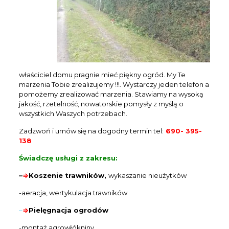
właściciel domu pragnie mieć piękny ogród. My Te
marzenia Tobie zrealizujemy !!!. Wystarczy jeden telefon a
pomożemy zrealizować marzenia. Stawiamy na wysoką
jakość, rzetelność, nowatorskie pomysły z myślą o
wszystkich Waszych potrzebach.
Zadzwoń i umów się na dogodny termin tel:
690- 395-
138
Świadczę usługi z zakresu:
–
⇒
K
oszenie trawników
,
wykaszanie nieużytków
-aeracja, wertykulacja trawników
–
⇒
P
ielęgnacja ogrodów
-montaż agrowłókniny