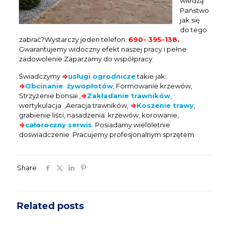
wiedzą
Państwo
jak się
do tego
zabrać?Wystarczy jeden telefon:
690- 395-138
.
Gwarantujemy widoczny efekt naszej pracy i pełne
zadowolenie.Zaparzamy do współpracy.
Świadczymy
⇒
usługi ogrodnicze
takie jak:
⇒
Obcinanie żywopłotów
, Formowanie krzewów,
Strzyżenie bonsai ,
⇒
Zakładanie trawników
,
wertykulacja ,Aeracja trawników,
⇒
Koszenie trawy
,
grabienie liści, nasadzenia krzewów, korowanie,
⇒
całoroczny serwis
. Posiadamy wieloletnie
doświadczenie .Pracujemy profesjonalnym sprzętem
Share
Related posts