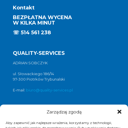
Kontakt
BEZPŁATNA WYCENA
W KILKA MINUT
☏
514 561 238
QUALITY-SERVICES
ADRIAN SOBCZYK
ul. Słowackiego 186/14
97-300 Piotrków Trybunalski
E-mail:
biuro@quality-services.pl
Zarządzaj zgodą
Oferta usług czyszczenia posadzek i
obiektów
Aby zapewnić jak najlepsze wrażenia, korzystamy z technologii,
czyszczenie posadzek Warszawa
,
takich jak pliki cookie, do przechowywania i/lub uzyskiwania dostępu