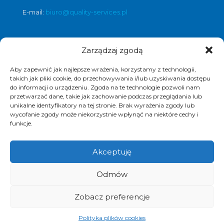
E-mail:
biuro@quality-services.pl
Zarządzaj zgodą
Oferta usług czyszczenia posadzek i
obiektów
Aby zapewnić jak najlepsze wrażenia, korzystamy z technologii,
czyszczenie posadzek Warszawa
,
takich jak pliki cookie, do przechowywania i/lub uzyskiwania dostępu
do informacji o urządzeniu. Zgoda na te technologie pozwoli nam
czyszczenie posadzek Łódź
,
przetwarzać dane, takie jak zachowanie podczas przeglądania lub
czyszczenie posadzek Poznań
,
unikalne identyfikatory na tej stronie. Brak wyrażenia zgody lub
czyszczenie posadzek Katowice
,
wycofanie zgody może niekorzystnie wpłynąć na niektóre cechy i
funkcje.
Akceptuję
© 2017 Quality Services, kompleksowe usługi
Odmów
czyszczenia obiektów, polimeryzacja posadzek.
Realizacja i pozycjonowanie strony :
www.strony-
piotrkow.pl
Zobacz preferencje
Polityka plików cookies