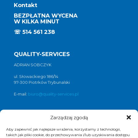
Kontakt
BEZPŁATNA WYCENA
W KILKA MINUT
☏
514 561 238
QUALITY-SERVICES
ADRIAN SOBCZYK
ul. Słowackiego 186/14
97-300 Piotrków Trybunalski
E-mail:
biuro@quality-services.pl
Zarządzaj zgodą
Oferta usług czyszczenia posadzek i
obiektów
Aby zapewnić jak najlepsze wrażenia, korzystamy z technologii,
czyszczenie posadzek Warszawa
,
takich jak pliki cookie, do przechowywania i/lub uzyskiwania dostępu