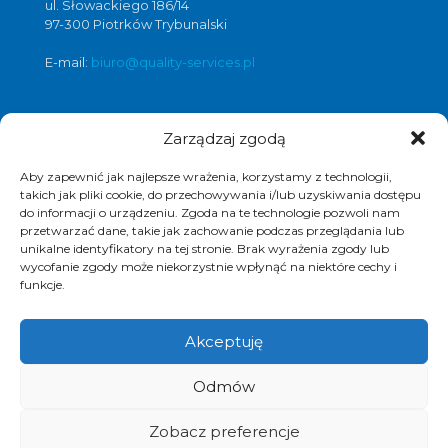
ul. Słowackiego 186/14
97-300 Piotrków Trybunalski
E-mail:
biuro@quality-services.pl
Zarządzaj zgodą
Oferta usług czyszczenia posadzek i
obiektów
Aby zapewnić jak najlepsze wrażenia, korzystamy z technologii,
czyszczenie posadzek Warszawa
,
takich jak pliki cookie, do przechowywania i/lub uzyskiwania dostępu
do informacji o urządzeniu. Zgoda na te technologie pozwoli nam
czyszczenie posadzek Łódź
,
przetwarzać dane, takie jak zachowanie podczas przeglądania lub
czyszczenie posadzek Poznań
,
unikalne identyfikatory na tej stronie. Brak wyrażenia zgody lub
czyszczenie posadzek Katowice
,
wycofanie zgody może niekorzystnie wpłynąć na niektóre cechy i
funkcje.
Akceptuję
© 2017 Quality Services, kompleksowe usługi
Odmów
czyszczenia obiektów, polimeryzacja posadzek.
Realizacja i pozycjonowanie strony :
www.strony-
piotrkow.pl
Zobacz preferencje