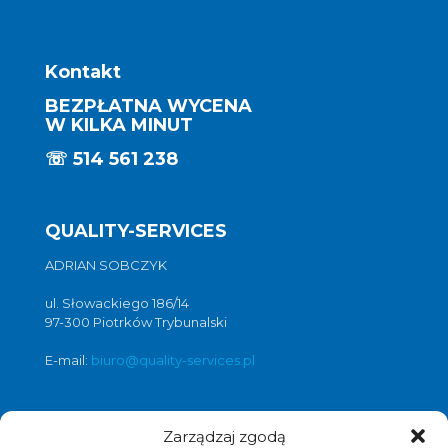
Kontakt
BEZPŁATNA WYCENA
W KILKA MINUT
☏
514 561 238
QUALITY-SERVICES
ADRIAN SOBCZYK
ul. Słowackiego 186/14
97-300 Piotrków Trybunalski
E-mail:
biuro@quality-services.pl
Zarządzaj zgodą
Oferta usług czyszczenia posadzek i