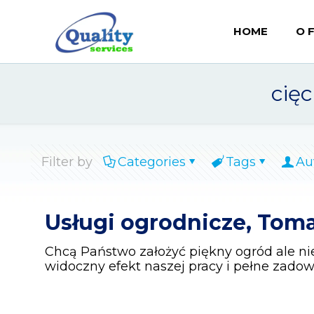
HOME
O 
cię
Filter by
Categories
Tags
Au
Usługi ogrodnicze, To
Chcą Państwo założyć piękny ogród ale ni
widoczny efekt naszej pracy i pełne zado