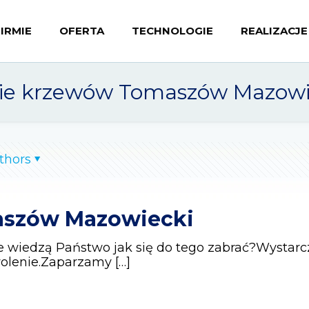
FIRMIE
OFERTA
TECHNOLOGIE
REALIZACJE
cie krzewów Tomaszów Mazowi
thors
maszów Mazowiecki
e wiedzą Państwo jak się do tego zabrać?Wystarcz
wolenie.Zaparzamy
[…]