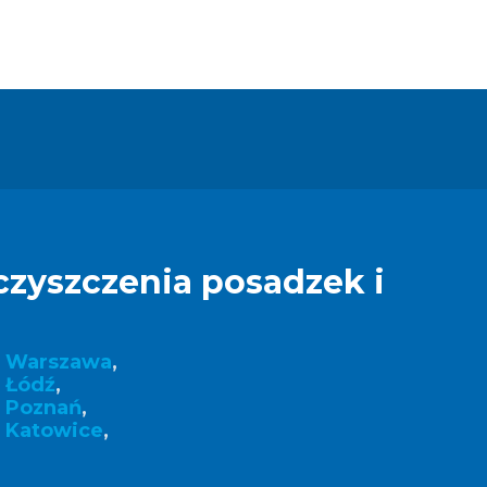
czyszczenia posadzek i
k Warszawa
,
 Łódź
,
k Poznań
,
 Katowice
,