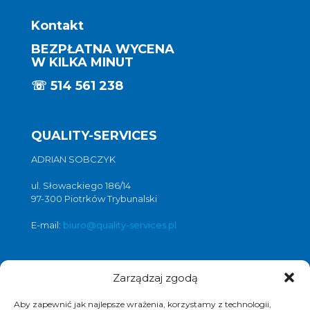
Kontakt
BEZPŁATNA WYCENA
W KILKA MINUT
☏
514 561 238
QUALITY-SERVICES
ADRIAN SOBCZYK
ul. Słowackiego 186/14
97-300 Piotrków Trybunalski
E-mail:
biuro@quality-services.pl
Zarządzaj zgodą
Oferta usług czyszczenia posadzek i
obiektów
Aby zapewnić jak najlepsze wrażenia, korzystamy z technologii,