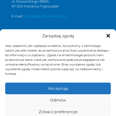
ul. Słowackiego 186/14
97-300 Piotrków Trybunalski
E-mail:
biuro@quality-services.pl
Zarządzaj zgodą
Oferta usług czyszczenia posadzek i
obiektów
Aby zapewnić jak najlepsze wrażenia, korzystamy z technologii,
czyszczenie posadzek Warszawa
,
takich jak pliki cookie, do przechowywania i/lub uzyskiwania dostępu
do informacji o urządzeniu. Zgoda na te technologie pozwoli nam
czyszczenie posadzek Łódź
,
przetwarzać dane, takie jak zachowanie podczas przeglądania lub
czyszczenie posadzek Poznań
,
unikalne identyfikatory na tej stronie. Brak wyrażenia zgody lub
czyszczenie posadzek Katowice
,
wycofanie zgody może niekorzystnie wpłynąć na niektóre cechy i
funkcje.
Akceptuję
© 2017 Quality Services, kompleksowe usługi
Odmów
czyszczenia obiektów, polimeryzacja posadzek.
Realizacja i pozycjonowanie strony :
www.strony-
piotrkow.pl
Zobacz preferencje