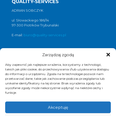
QUALITY-SERVICES
ADRIAN SOBCZYK
ul. Słowackiego 186/14
97-300 Piotrków Trybunalski
E-mail:
biuro@quality-services.pl
Zarządzaj zgodą
Oferta usług czyszczenia posadzek i
obiektów
Aby zapewnić jak najlepsze wrażenia, korzystamy z technologii,
czyszczenie posadzek Warszawa
,
takich jak pliki cookie, do przechowywania i/lub uzyskiwania dostępu
czyszczenie posadzek Łódź
,
do informacji o urządzeniu. Zgoda na te technologie pozwoli nam
przetwarzać dane, takie jak zachowanie podczas przeglądania lub
czyszczenie posadzek Poznań
,
unikalne identyfikatory na tej stronie. Brak wyrażenia zgody lub
czyszczenie posadzek Katowice
,
wycofanie zgody może niekorzystnie wpłynąć na niektóre cechy i
funkcje.
Akceptuję
© 2017 Quality Services, kompleksowe usługi