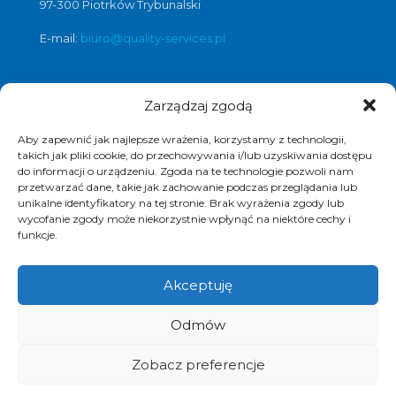
97-300 Piotrków Trybunalski
E-mail:
biuro@quality-services.pl
Zarządzaj zgodą
Oferta usług czyszczenia posadzek i
obiektów
Aby zapewnić jak najlepsze wrażenia, korzystamy z technologii,
czyszczenie posadzek Warszawa
,
takich jak pliki cookie, do przechowywania i/lub uzyskiwania dostępu
do informacji o urządzeniu. Zgoda na te technologie pozwoli nam
czyszczenie posadzek Łódź
,
przetwarzać dane, takie jak zachowanie podczas przeglądania lub
czyszczenie posadzek Poznań
,
unikalne identyfikatory na tej stronie. Brak wyrażenia zgody lub
czyszczenie posadzek Katowice
,
wycofanie zgody może niekorzystnie wpłynąć na niektóre cechy i
funkcje.
Akceptuję
© 2017 Quality Services, kompleksowe usługi
Odmów
czyszczenia obiektów, polimeryzacja posadzek.
Realizacja i pozycjonowanie strony :
www.strony-
piotrkow.pl
Zobacz preferencje