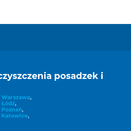
czyszczenia posadzek i
k Warszawa
,
 Łódź
,
k Poznań
,
 Katowice
,