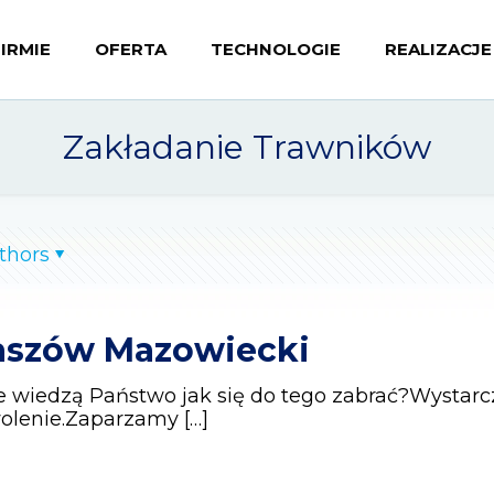
FIRMIE
OFERTA
TECHNOLOGIE
REALIZACJE
Zakładanie Trawników
thors
maszów Mazowiecki
e wiedzą Państwo jak się do tego zabrać?Wystarcz
wolenie.Zaparzamy
[…]