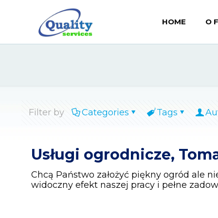
HOME
O 
Filter by
Categories
Tags
Au
Usługi ogrodnicze, To
Chcą Państwo założyć piękny ogród ale ni
widoczny efekt naszej pracy i pełne zado