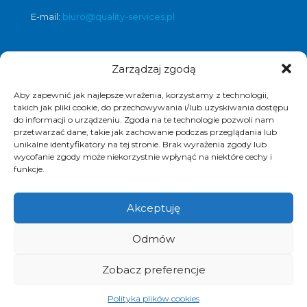
E-mail:
biuro@quality-services.pl
Zarządzaj zgodą
Oferta usług czyszczenia posadzek i
obiektów
Aby zapewnić jak najlepsze wrażenia, korzystamy z technologii,
czyszczenie posadzek Warszawa
,
takich jak pliki cookie, do przechowywania i/lub uzyskiwania dostępu
do informacji o urządzeniu. Zgoda na te technologie pozwoli nam
czyszczenie posadzek Łódź
,
przetwarzać dane, takie jak zachowanie podczas przeglądania lub
czyszczenie posadzek Poznań
,
unikalne identyfikatory na tej stronie. Brak wyrażenia zgody lub
czyszczenie posadzek Katowice
,
wycofanie zgody może niekorzystnie wpłynąć na niektóre cechy i
funkcje.
Akceptuję
© 2017 Quality Services, kompleksowe usługi
Odmów
czyszczenia obiektów, polimeryzacja posadzek.
Realizacja i pozycjonowanie strony :
www.strony-
piotrkow.pl
Zobacz preferencje
Polityka plików cookies