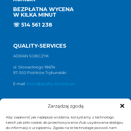
BEZPŁATNA WYCENA
W KILKA MINUT
☏
514 561 238
QUALITY-SERVICES
ADRIAN SOBCZYK
ul. Słowackiego 186/14
97-300 Piotrków Trybunalski
E-mail:
biuro@quality-services.pl
Zarządzaj zgodą
Oferta usług czyszczenia posadzek i
obiektów
Aby zapewnić jak najlepsze wrażenia, korzystamy z technologii,
czyszczenie posadzek Warszawa
,
takich jak pliki cookie, do przechowywania i/lub uzyskiwania dostępu
do informacji o urządzeniu. Zgoda na te technologie pozwoli nam
czyszczenie posadzek Łódź
,