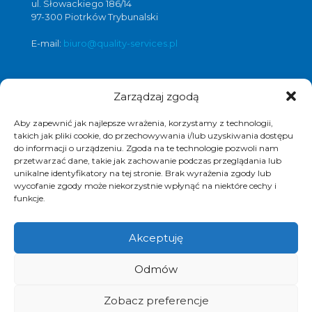
ul. Słowackiego 186/14
97-300 Piotrków Trybunalski
E-mail:
biuro@quality-services.pl
Zarządzaj zgodą
Oferta usług czyszczenia posadzek i
obiektów
Aby zapewnić jak najlepsze wrażenia, korzystamy z technologii,
czyszczenie posadzek Warszawa
,
takich jak pliki cookie, do przechowywania i/lub uzyskiwania dostępu
do informacji o urządzeniu. Zgoda na te technologie pozwoli nam
czyszczenie posadzek Łódź
,
przetwarzać dane, takie jak zachowanie podczas przeglądania lub
czyszczenie posadzek Poznań
,
unikalne identyfikatory na tej stronie. Brak wyrażenia zgody lub
czyszczenie posadzek Katowice
,
wycofanie zgody może niekorzystnie wpłynąć na niektóre cechy i
funkcje.
Akceptuję
© 2017 Quality Services, kompleksowe usługi
Odmów
czyszczenia obiektów, polimeryzacja posadzek.
Realizacja i pozycjonowanie strony :
www.strony-
piotrkow.pl
Zobacz preferencje