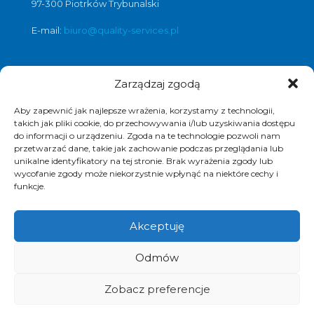
97-300 Piotrków Trybunalski
E-mail:
biuro@quality-services.pl
Zarządzaj zgodą
Oferta usług czyszczenia posadzek i
obiektów
Aby zapewnić jak najlepsze wrażenia, korzystamy z technologii,
czyszczenie posadzek Warszawa
,
takich jak pliki cookie, do przechowywania i/lub uzyskiwania dostępu
do informacji o urządzeniu. Zgoda na te technologie pozwoli nam
czyszczenie posadzek Łódź
,
przetwarzać dane, takie jak zachowanie podczas przeglądania lub
czyszczenie posadzek Poznań
,
unikalne identyfikatory na tej stronie. Brak wyrażenia zgody lub
czyszczenie posadzek Katowice
,
wycofanie zgody może niekorzystnie wpłynąć na niektóre cechy i
funkcje.
Akceptuję
© 2017 Quality Services, kompleksowe usługi
Odmów
czyszczenia obiektów, polimeryzacja posadzek.
Realizacja i pozycjonowanie strony :
www.strony-
piotrkow.pl
Zobacz preferencje