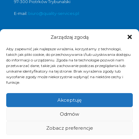
97-300 Piotrków Trybunalski
E-mail:
biuro@quality-services.pl
Zarządzaj zgodą
Oferta usług czyszczenia posadzek i
obiektów
Aby zapewnić jak najlepsze wrażenia, korzystamy z technologii,
czyszczenie posadzek Warszawa
,
takich jak pliki cookie, do przechowywania i/lub uzyskiwania dostępu
do informacji o urządzeniu. Zgoda na te technologie pozwoli nam
czyszczenie posadzek Łódź
,
przetwarzać dane, takie jak zachowanie podczas przeglądania lub
czyszczenie posadzek Poznań
,
unikalne identyfikatory na tej stronie. Brak wyrażenia zgody lub
czyszczenie posadzek Katowice
,
wycofanie zgody może niekorzystnie wpłynąć na niektóre cechy i
funkcje.
Akceptuję
© 2017 Quality Services, kompleksowe usługi
Odmów
czyszczenia obiektów, polimeryzacja posadzek.
Realizacja i pozycjonowanie strony :
www.strony-
piotrkow.pl
Zobacz preferencje