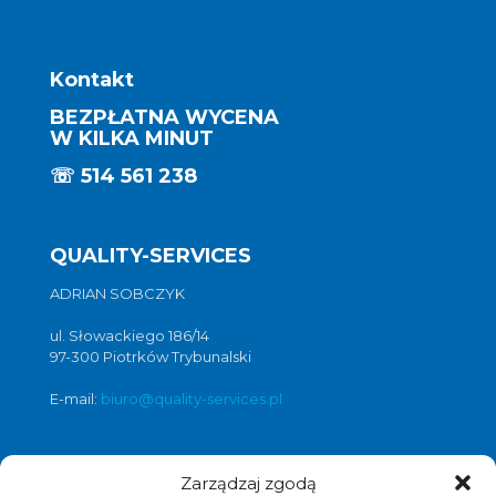
Kontakt
BEZPŁATNA WYCENA
W KILKA MINUT
☏
514 561 238
QUALITY-SERVICES
ADRIAN SOBCZYK
ul. Słowackiego 186/14
97-300 Piotrków Trybunalski
E-mail:
biuro@quality-services.pl
Zarządzaj zgodą
Oferta usług czyszczenia posadzek i