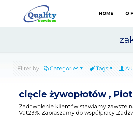
HOME
O 
za
Filter by
Categories
Tags
Au
cięcie żywopłotów , Pio
Zadowolenie klientów stawiamy zawsze na
Vat23%. Zapraszamy do współpracy .Zadz