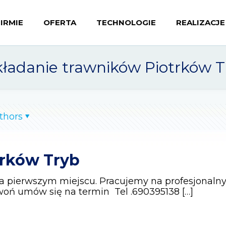
FIRMIE
OFERTA
TECHNOLOGIE
REALIZACJE
kładanie trawników Piotrków T
thors
trków Tryb
 pierwszym miejscu. Pracujemy na profesjonalny
woń umów się na termin Tel .690395138
[…]