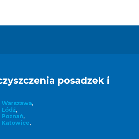
czyszczenia posadzek i
k Warszawa
,
 Łódź
,
k Poznań
,
 Katowice
,