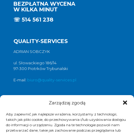
BEZPŁATNA WYCENA
W KILKA MINUT
☏
514 561 238
QUALITY-SERVICES
ADRIAN SOBCZYK
ul. Słowackiego 186/14
97-300 Piotrków Trybunalski
E-mail:
biuro@quality-services.pl
Zarządzaj zgodą
Oferta usług czyszczenia posadzek i
obiektów
Aby zapewnić jak najlepsze wrażenia, korzystamy z technologii,
czyszczenie posadzek Warszawa
,
takich jak pliki cookie, do przechowywania i/lub uzyskiwania dostępu
do informacji o urządzeniu. Zgoda na te technologie pozwoli nam
czyszczenie posadzek Łódź
,
przetwarzać dane, takie jak zachowanie podczas przeglądania lub
czyszczenie posadzek Poznań
,