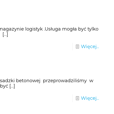
agazynie logistyk .Usługa mogła być tylko
z
[…]
Więcej...
posadzki betonowej przeprowadziliśmy w
 być
[…]
Więcej...