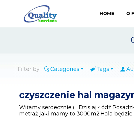
HOME
O 
Filter by
Categories
Tags
Au
czyszczenie hal magazy
Witamy serdecznie:) Dzisiaj Łódź Posadz
metraż jaki mamy to 3000m2.Hala będzi