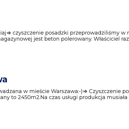
siaj⇒ czyszczenie posadzki przeprowadziliśmy w m
gazynowej jest beton polerowany. Właściciel ra
wa
rowadzana w mieście Warszawa:-)⇒ Czyszczenie 
onany to 2450m2.Na czas usługi produkcja musiała