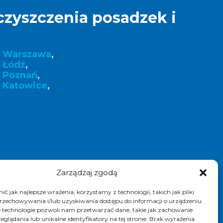
czyszczenia posadzek i
k Warszawa
,
 Łódź
,
k Poznań
,
 Katowice
,
Zarządzaj zgodą
ć jak najlepsze wrażenia, korzystamy z technologii, takich jak pliki
przechowywania i/lub uzyskiwania dostępu do informacji o urządzeniu.
 technologie pozwoli nam przetwarzać dane, takie jak zachowanie
eglądania lub unikalne identyfikatory na tej stronie. Brak wyrażenia