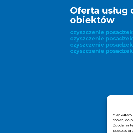
Oferta usług 
obiektów
czyszczenie posadze
czyszczenie posadzek
czyszczenie posadze
czyszczenie posadzek
Aby zapewni
cookie, do 
Zgoda na te
podczas prz