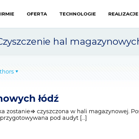
FIRMIE
OFERTA
TECHNOLOGIE
REALIZACJE
Czyszczenie hal magazynowyc
thors
nowych łódź
ka zostanie⇒ czyszczona w hali magazynowej. P
e przygotowywana pod audyt
[…]