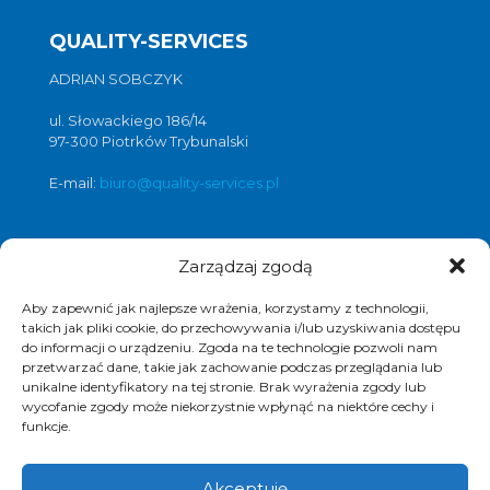
QUALITY-SERVICES
ADRIAN SOBCZYK
ul. Słowackiego 186/14
97-300 Piotrków Trybunalski
E-mail:
biuro@quality-services.pl
Zarządzaj zgodą
Oferta usług czyszczenia posadzek i
obiektów
Aby zapewnić jak najlepsze wrażenia, korzystamy z technologii,
czyszczenie posadzek Warszawa
,
takich jak pliki cookie, do przechowywania i/lub uzyskiwania dostępu
czyszczenie posadzek Łódź
,
do informacji o urządzeniu. Zgoda na te technologie pozwoli nam
przetwarzać dane, takie jak zachowanie podczas przeglądania lub
czyszczenie posadzek Poznań
,
unikalne identyfikatory na tej stronie. Brak wyrażenia zgody lub
czyszczenie posadzek Katowice
,
wycofanie zgody może niekorzystnie wpłynąć na niektóre cechy i
funkcje.
Akceptuję