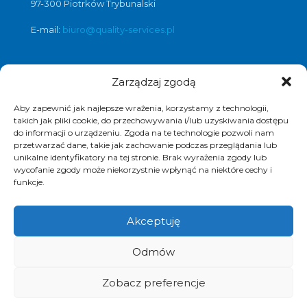
97-300 Piotrków Trybunalski
E-mail:
biuro@quality-services.pl
Zarządzaj zgodą
Oferta usług czyszczenia posadzek i
obiektów
Aby zapewnić jak najlepsze wrażenia, korzystamy z technologii,
czyszczenie posadzek Warszawa
,
takich jak pliki cookie, do przechowywania i/lub uzyskiwania dostępu
do informacji o urządzeniu. Zgoda na te technologie pozwoli nam
czyszczenie posadzek Łódź
,
przetwarzać dane, takie jak zachowanie podczas przeglądania lub
czyszczenie posadzek Poznań
,
unikalne identyfikatory na tej stronie. Brak wyrażenia zgody lub
czyszczenie posadzek Katowice
,
wycofanie zgody może niekorzystnie wpłynąć na niektóre cechy i
funkcje.
Akceptuję
© 2017 Quality Services, kompleksowe usługi
Odmów
czyszczenia obiektów, polimeryzacja posadzek.
Realizacja i pozycjonowanie strony :
www.strony-
piotrkow.pl
Zobacz preferencje