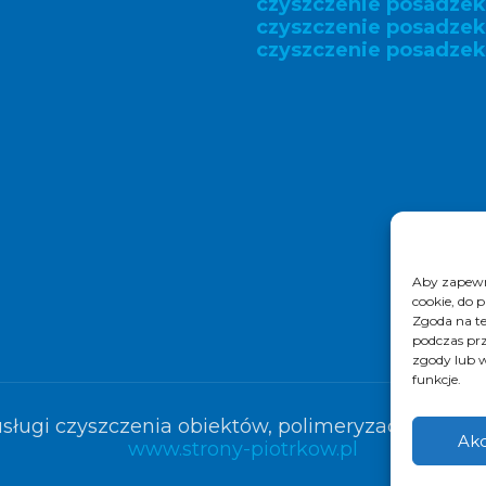
czyszczenie posadzek
czyszczenie posadze
czyszczenie posadzek
Aby zapewni
cookie, do 
Zgoda na te
podczas prz
zgody lub w
funkcje.
sługi czyszczenia obiektów, polimeryzacja posadze
Akc
www.strony-piotrkow.pl