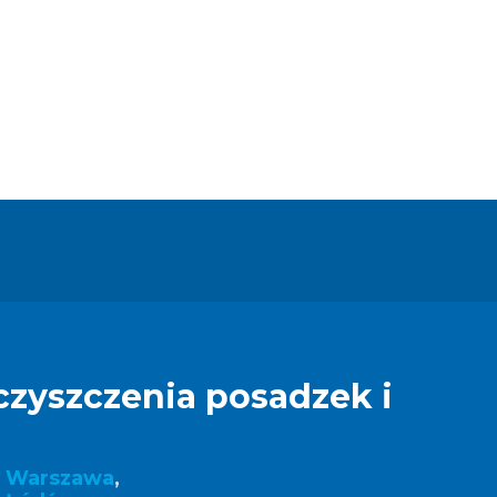
czyszczenia posadzek i
k Warszawa
,