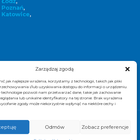
 Łódź
,
k Poznań
,
 Katowice
,
Zarządzaj zgodą
ć jak najlepsze wrażenia, korzystamy z technologii, takich jak pliki
przechowywania i/lub uzyskiwania dostępu do informacji o urządzeniu.
 technologie pozwoli nam przetwarzać dane, takie jak zachowanie
eglądania lub unikalne identyfikatory na tej stronie. Brak wyrażenia
ycofanie zgody może niekorzystnie wpłynąć na niektóre cechy i
k. Realizacja i pozycjonowanie strony :
eptuję
Odmów
Zobacz preferencje