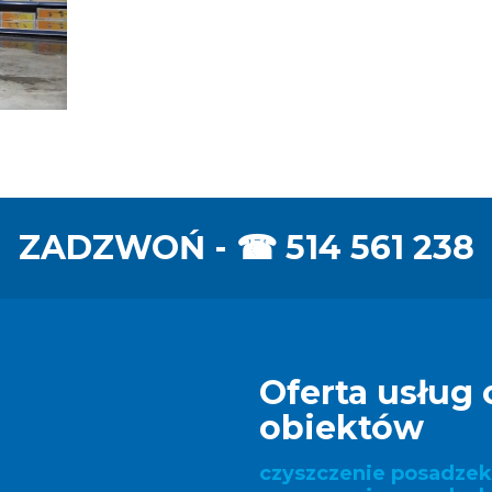
ZADZWOŃ - ☎
514 561 238
Oferta usług 
obiektów
czyszczenie posadze