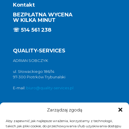
Kontakt
BEZPŁATNA WYCENA
W KILKA MINUT
☏
514 561 238
QUALITY-SERVICES
ADRIAN SOBCZYK
ul. Słowackiego 186/14
97-300 Piotrków Trybunalski
E-mail:
biuro@quality-services.pl
Zarządzaj zgodą
Oferta usług czyszczenia posadzek i
obiektów
Aby zapewnić jak najlepsze wrażenia, korzystamy z technologii,
czyszczenie posadzek Warszawa
,
takich jak pliki cookie, do przechowywania i/lub uzyskiwania dostępu