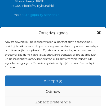
ul. Słowackiego 186/14
97-300 Piotrków Trybunalski
E-mail:
biuro@quality-services.pl
Zarządzaj zgodą
Oferta usług czyszczenia posadzek i
obiektów
Aby zapewnić jak najlepsze wrażenia, korzystamy z technologii,
czyszczenie posadzek Warszawa
,
takich jak pliki cookie, do przechowywania i/lub uzyskiwania dostępu
do informacji o urządzeniu. Zgoda na te technologie pozwoli nam
czyszczenie posadzek Łódź
,
przetwarzać dane, takie jak zachowanie podczas przeglądania lub
czyszczenie posadzek Poznań
,
unikalne identyfikatory na tej stronie. Brak wyrażenia zgody lub
czyszczenie posadzek Katowice
,
wycofanie zgody może niekorzystnie wpłynąć na niektóre cechy i
funkcje.
Akceptuję
© 2017 Quality Services, kompleksowe usługi
Odmów
czyszczenia obiektów, polimeryzacja posadzek.
Realizacja i pozycjonowanie strony :
www.strony-
piotrkow.pl
Zobacz preferencje