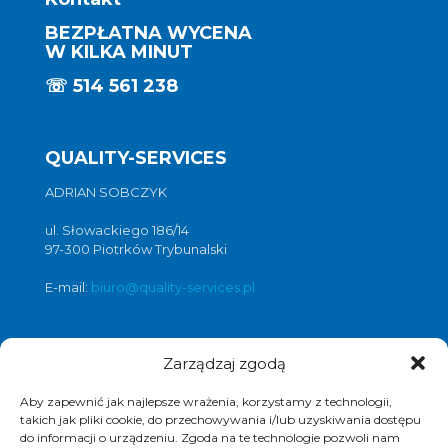
BEZPŁATNA WYCENA
W KILKA MINUT
☏
514 561 238
QUALITY-SERVICES
ADRIAN SOBCZYK
ul. Słowackiego 186/14
97-300 Piotrków Trybunalski
E-mail:
biuro@quality-services.pl
Zarządzaj zgodą
Oferta usług czyszczenia posadzek i
obiektów
Aby zapewnić jak najlepsze wrażenia, korzystamy z technologii,
czyszczenie posadzek Warszawa
,
takich jak pliki cookie, do przechowywania i/lub uzyskiwania dostępu
do informacji o urządzeniu. Zgoda na te technologie pozwoli nam
czyszczenie posadzek Łódź
,