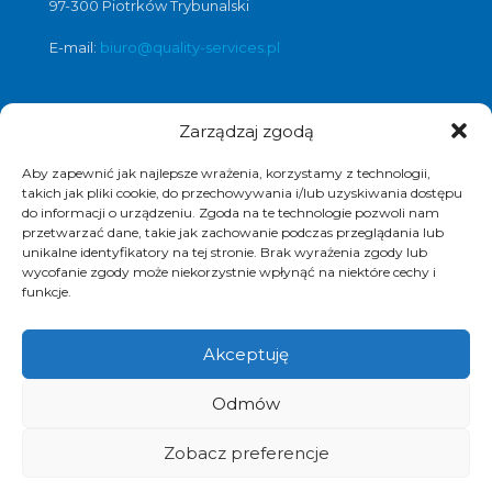
97-300 Piotrków Trybunalski
E-mail:
biuro@quality-services.pl
Zarządzaj zgodą
Oferta usług czyszczenia posadzek i
obiektów
Aby zapewnić jak najlepsze wrażenia, korzystamy z technologii,
czyszczenie posadzek Warszawa
,
takich jak pliki cookie, do przechowywania i/lub uzyskiwania dostępu
do informacji o urządzeniu. Zgoda na te technologie pozwoli nam
czyszczenie posadzek Łódź
,
przetwarzać dane, takie jak zachowanie podczas przeglądania lub
czyszczenie posadzek Poznań
,
unikalne identyfikatory na tej stronie. Brak wyrażenia zgody lub
czyszczenie posadzek Katowice
,
wycofanie zgody może niekorzystnie wpłynąć na niektóre cechy i
funkcje.
Akceptuję
© 2017 Quality Services, kompleksowe usługi
Odmów
czyszczenia obiektów, polimeryzacja posadzek.
Realizacja i pozycjonowanie strony :
www.strony-
piotrkow.pl
Zobacz preferencje