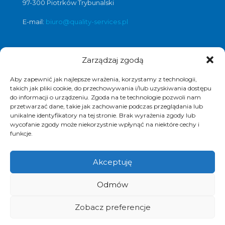
97-300 Piotrków Trybunalski
E-mail:
biuro@quality-services.pl
Zarządzaj zgodą
Oferta usług czyszczenia posadzek i
obiektów
Aby zapewnić jak najlepsze wrażenia, korzystamy z technologii,
czyszczenie posadzek Warszawa
,
takich jak pliki cookie, do przechowywania i/lub uzyskiwania dostępu
do informacji o urządzeniu. Zgoda na te technologie pozwoli nam
czyszczenie posadzek Łódź
,
przetwarzać dane, takie jak zachowanie podczas przeglądania lub
czyszczenie posadzek Poznań
,
unikalne identyfikatory na tej stronie. Brak wyrażenia zgody lub
czyszczenie posadzek Katowice
,
wycofanie zgody może niekorzystnie wpłynąć na niektóre cechy i
funkcje.
Akceptuję
© 2017 Quality Services, kompleksowe usługi
Odmów
czyszczenia obiektów, polimeryzacja posadzek.
Realizacja i pozycjonowanie strony :
www.strony-
piotrkow.pl
Zobacz preferencje