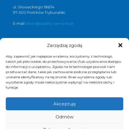
ul. Słowackiego 186/14
97-300 Piotrków Trybunalski
E-mail:
biuro@quality-services.pl
Zarządzaj zgodą
Oferta usług czyszczenia posadzek i
obiektów
Aby zapewnić jak najlepsze wrażenia, korzystamy z technologii,
czyszczenie posadzek Warszawa
,
takich jak pliki cookie, do przechowywania i/lub uzyskiwania dostępu
do informacji o urządzeniu. Zgoda na te technologie pozwoli nam
czyszczenie posadzek Łódź
,
przetwarzać dane, takie jak zachowanie podczas przeglądania lub
czyszczenie posadzek Poznań
,
unikalne identyfikatory na tej stronie. Brak wyrażenia zgody lub
czyszczenie posadzek Katowice
,
wycofanie zgody może niekorzystnie wpłynąć na niektóre cechy i
funkcje.
Akceptuję
© 2017 Quality Services, kompleksowe usługi
Odmów
czyszczenia obiektów, polimeryzacja posadzek.
Realizacja i pozycjonowanie strony :
www.strony-
piotrkow.pl