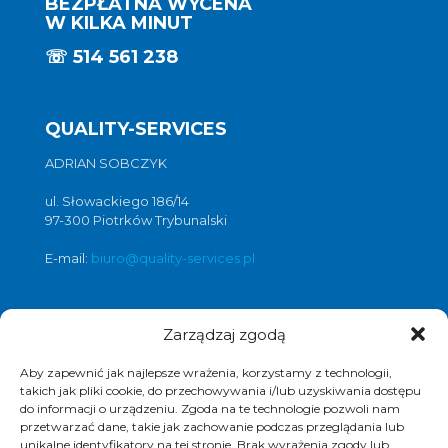
BEZPŁATNA WYCENA
W KILKA MINUT
☏
514 561 238
QUALITY-SERVICES
ADRIAN SOBCZYK
ul. Słowackiego 186/14
97-300 Piotrków Trybunalski
E-mail:
biuro@quality-services.pl
Zarządzaj zgodą
Oferta usług czyszczenia posadzek i
obiektów
Aby zapewnić jak najlepsze wrażenia, korzystamy z technologii,
czyszczenie posadzek Warszawa
,
takich jak pliki cookie, do przechowywania i/lub uzyskiwania dostępu
czyszczenie posadzek Łódź
,
do informacji o urządzeniu. Zgoda na te technologie pozwoli nam
przetwarzać dane, takie jak zachowanie podczas przeglądania lub
czyszczenie posadzek Poznań
,
unikalne identyfikatory na tej stronie. Brak wyrażenia zgody lub
czyszczenie posadzek Katowice
,