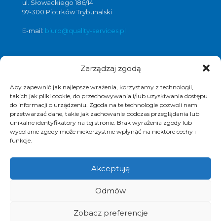
ul. Słowackiego 186/14
97-300 Piotrków Trybunalski
E-mail:
biuro@quality-services.pl
Zarządzaj zgodą
Oferta usług czyszczenia posadzek i
obiektów
Aby zapewnić jak najlepsze wrażenia, korzystamy z technologii,
czyszczenie posadzek Warszawa
,
takich jak pliki cookie, do przechowywania i/lub uzyskiwania dostępu
do informacji o urządzeniu. Zgoda na te technologie pozwoli nam
czyszczenie posadzek Łódź
,
przetwarzać dane, takie jak zachowanie podczas przeglądania lub
czyszczenie posadzek Poznań
,
unikalne identyfikatory na tej stronie. Brak wyrażenia zgody lub
czyszczenie posadzek Katowice
,
wycofanie zgody może niekorzystnie wpłynąć na niektóre cechy i
funkcje.
Akceptuję
© 2017 Quality Services, kompleksowe usługi
Odmów
czyszczenia obiektów, polimeryzacja posadzek.
Realizacja i pozycjonowanie strony :
www.strony-
piotrkow.pl
Zobacz preferencje