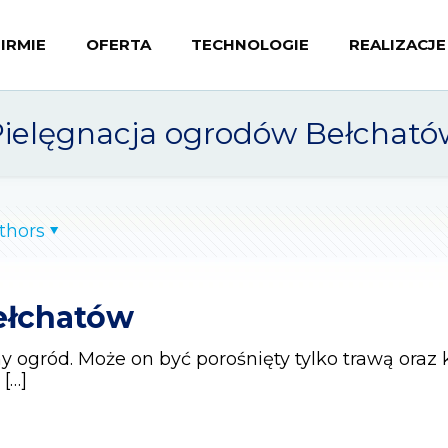
FIRMIE
OFERTA
TECHNOLOGIE
REALIZACJE
Pielęgnacja ogrodów Bełcható
thors
ełchatów
y ogród. Może on być porośnięty tylko trawą oraz
[…]