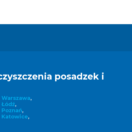
czyszczenia posadzek i
k Warszawa
,
 Łódź
,
k Poznań
,
 Katowice
,