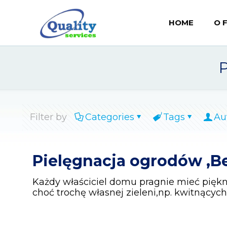
HOME
O 
Filter by
Categories
Tags
Au
Pielęgnacja ogrodów ,B
Każdy właściciel domu pragnie mieć piękn
choć trochę własnej zieleni,np. kwitnących