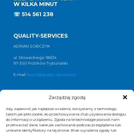
W KILKA MINUT
☏
514 561 238
QUALITY-SERVICES
ADRIAN SOBCZYK
ul. Słowackiego 186/14
97-300 Piotrków Trybunalski
E-mail:
biuro@quality-services.pl
Zarządzaj zgodą
Oferta usług czyszczenia posadzek i
obiektów
Aby zapewnić jak najlepsze wrażenia, korzystamy z technologii,
czyszczenie posadzek Warszawa
,
takich jak pliki cookie, do przechowywania i/lub uzyskiwania dostępu
czyszczenie posadzek Łódź
,
do informacji o urządzeniu. Zgoda na te technologie pozwoli nam
przetwarzać dane, takie jak zachowanie podczas przeglądania lub
czyszczenie posadzek Poznań
,
unikalne identyfikatory na tej stronie. Brak wyrażenia zgody lub
czyszczenie posadzek Katowice
,