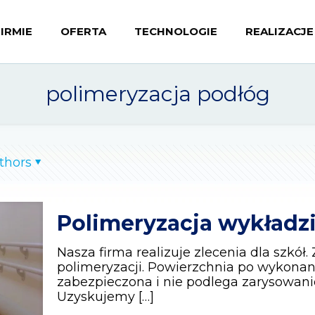
FIRMIE
OFERTA
TECHNOLOGIE
REALIZACJE
polimeryzacja podłóg
thors
Polimeryzacja wykładz
Nasza firma realizuje zlecenia dla szk
polimeryzacji. Powierzchnia po wykonane
zabezpieczona i nie podlega zarysowan
Uzyskujemy
[…]