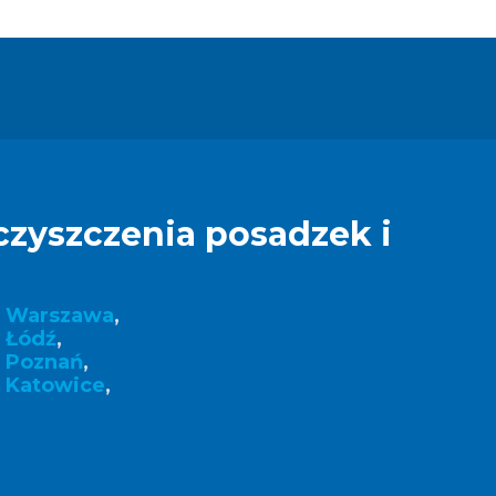
czyszczenia posadzek i
k Warszawa
,
 Łódź
,
k Poznań
,
 Katowice
,