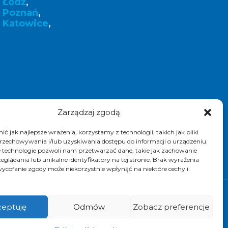
 Łódź
,
k Poznań
,
 Katowice
,
Zarządzaj zgodą
ć jak najlepsze wrażenia, korzystamy z technologii, takich jak pliki
przechowywania i/lub uzyskiwania dostępu do informacji o urządzeniu.
 technologie pozwoli nam przetwarzać dane, takie jak zachowanie
eglądania lub unikalne identyfikatory na tej stronie. Brak wyrażenia
ycofanie zgody może niekorzystnie wpłynąć na niektóre cechy i
k. Realizacja i pozycjonowanie strony :
eptuję
Odmów
Zobacz preferencje