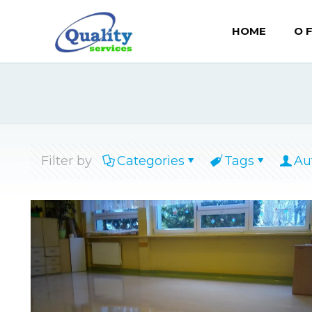
HOME
O 
Filter by
Categories
Tags
Au