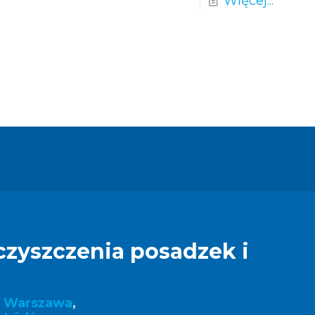
Więcej...
czyszczenia posadzek i
k Warszawa
,