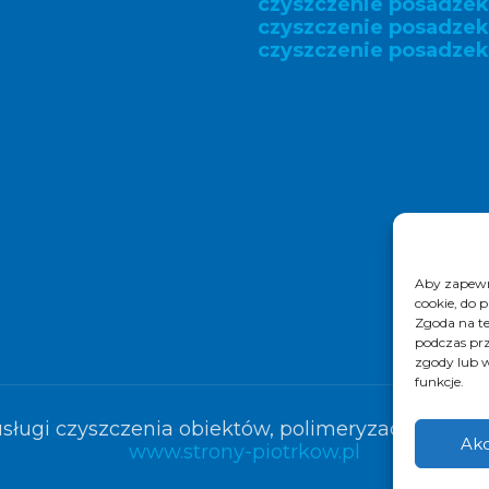
czyszczenie posadzek
czyszczenie posadze
czyszczenie posadzek
Aby zapewni
cookie, do 
Zgoda na te
podczas prz
zgody lub w
funkcje.
sługi czyszczenia obiektów, polimeryzacja posadze
Akc
www.strony-piotrkow.pl