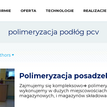
FIRMIE
OFERTA
TECHNOLOGIE
REALIZACJE
polimeryzacja podłóg pcv
thors
Polimeryzacja posadz
Zajmujemy się kompleksowo⇒ polimeryza
wykonujemy w dużych miejscowościach t
magazynowych, i magazynów składowan