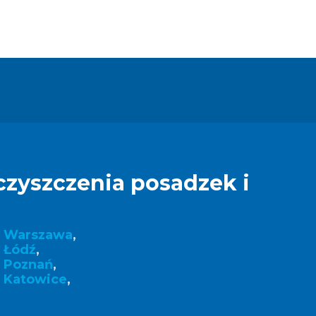
czyszczenia posadzek i
k Warszawa
,
 Łódź
,
k Poznań
,
 Katowice
,