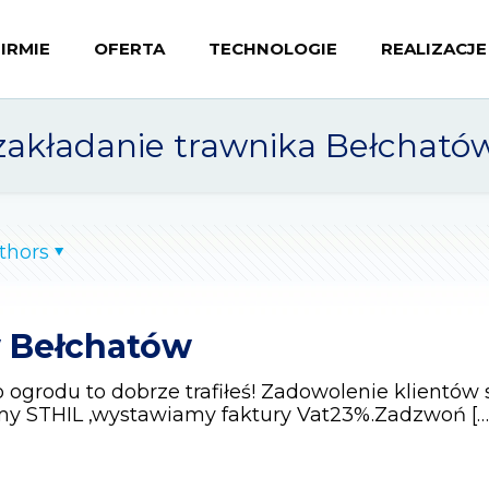
FIRMIE
OFERTA
TECHNOLOGIE
REALIZACJE
zakładanie trawnika Bełcható
thors
w Bełchatów
o ogrodu to dobrze trafiłeś! Zadowolenie klientó
rmy STHIL ,wystawiamy faktury Vat23%.Zadzwoń
[…