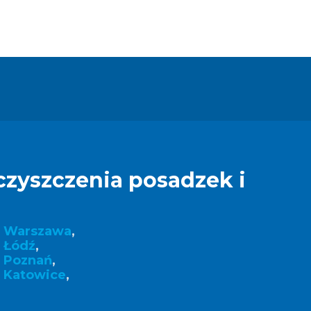
czyszczenia posadzek i
k Warszawa
,
 Łódź
,
k Poznań
,
 Katowice
,