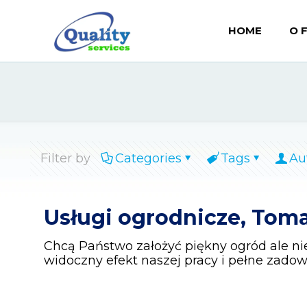
HOME
O 
Filter by
Categories
Tags
Au
Usługi ogrodnicze, To
Chcą Państwo założyć piękny ogród ale ni
widoczny efekt naszej pracy i pełne zado