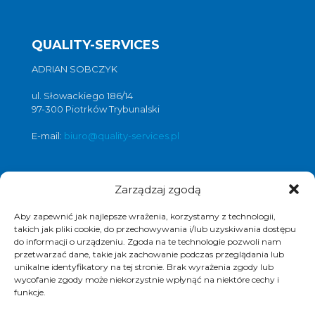
QUALITY-SERVICES
ADRIAN SOBCZYK
ul. Słowackiego 186/14
97-300 Piotrków Trybunalski
E-mail:
biuro@quality-services.pl
Zarządzaj zgodą
Oferta usług czyszczenia posadzek i
obiektów
Aby zapewnić jak najlepsze wrażenia, korzystamy z technologii,
czyszczenie posadzek Warszawa
,
takich jak pliki cookie, do przechowywania i/lub uzyskiwania dostępu
do informacji o urządzeniu. Zgoda na te technologie pozwoli nam
czyszczenie posadzek Łódź
,
przetwarzać dane, takie jak zachowanie podczas przeglądania lub
czyszczenie posadzek Poznań
,
unikalne identyfikatory na tej stronie. Brak wyrażenia zgody lub
czyszczenie posadzek Katowice
,
wycofanie zgody może niekorzystnie wpłynąć na niektóre cechy i
funkcje.