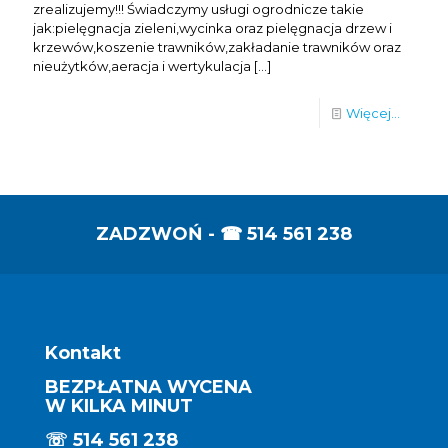
zrealizujemy!!! Świadczymy usługi ogrodnicze takie
jak:pielęgnacja zieleni,wycinka oraz pielęgnacja drzew i
krzewów,koszenie trawników,zakładanie trawników oraz
nieużytków,aeracja i wertykulacja
[…]
Więcej...
ZADZWOŃ - ☎
514 561 238
Kontakt
BEZPŁATNA WYCENA
W KILKA MINUT
☏
514 561 238