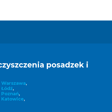
czyszczenia posadzek i
k Warszawa
,
 Łódź
,
k Poznań
,
 Katowice
,