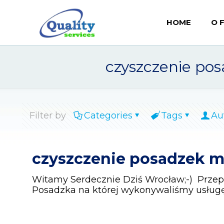
HOME
O 
czyszczenie po
Filter by
Categories
Tags
Au
czyszczenie posadzek m
Witamy Serdecznie Dziś Wrocław;-) Prze
Posadzka na której wykonywaliśmy usług