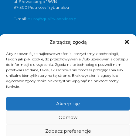
ul. Słowackiego 186/14
97-300 Piotrków Trybunalski
E-mail:
biuro@quality-services.pl
Zarządzaj zgodą
Oferta usług czyszczenia posadzek i
obiektów
Aby zapewnić jak najlepsze wrażenia, korzystamy z technologii,
czyszczenie posadzek Warszawa
,
takich jak pliki cookie, do przechowywania i/lub uzyskiwania dostępu
do informacji o urządzeniu. Zgoda na te technologie pozwoli nam
czyszczenie posadzek Łódź
,
przetwarzać dane, takie jak zachowanie podczas przeglądania lub
czyszczenie posadzek Poznań
,
unikalne identyfikatory na tej stronie. Brak wyrażenia zgody lub
czyszczenie posadzek Katowice
,
wycofanie zgody może niekorzystnie wpłynąć na niektóre cechy i
funkcje.
Akceptuję
© 2017 Quality Services, kompleksowe usługi
Odmów
czyszczenia obiektów, polimeryzacja posadzek.
Realizacja i pozycjonowanie strony :
www.strony-
piotrkow.pl
Zobacz preferencje