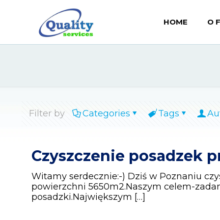
HOME
O 
Filter by
Categories
Tags
Au
Czyszczenie posadzek 
Witamy serdecznie:-) Dziś w Poznaniu c
powierzchni 5650m2.Naszym celem-zadani
posadzki.Największym
[…]