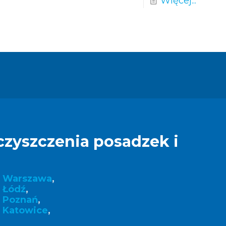
Więcej...
czyszczenia posadzek i
k Warszawa
,
 Łódź
,
k Poznań
,
 Katowice
,