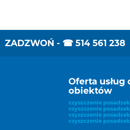
ZADZWOŃ - ☎
514 561 238
Oferta usług 
obiektów
czyszczenie posadze
czyszczenie posadzek
czyszczenie posadze
czyszczenie posadzek