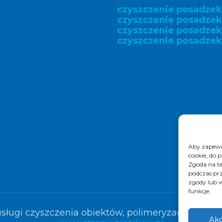
czyszczenie posadze
czyszczenie posadzek
czyszczenie posadze
czyszczenie posadzek
Aby zapewni
cookie, do 
Zgoda na te
podczas prz
zgody lub w
funkcje.
sługi czyszczenia obiektów, polimeryzacja posadze
Akc