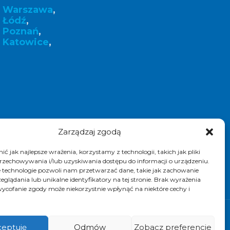
k Warszawa
,
 Łódź
,
k Poznań
,
 Katowice
,
Zarządzaj zgodą
ć jak najlepsze wrażenia, korzystamy z technologii, takich jak pliki
przechowywania i/lub uzyskiwania dostępu do informacji o urządzeniu.
 technologie pozwoli nam przetwarzać dane, takie jak zachowanie
eglądania lub unikalne identyfikatory na tej stronie. Brak wyrażenia
ycofanie zgody może niekorzystnie wpłynąć na niektóre cechy i
k. Realizacja i pozycjonowanie strony :
eptuję
Odmów
Zobacz preferencje