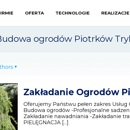
FIRMIE
OFERTA
TECHNOLOGIE
REALIZACJE
Budowa ogrodów Piotrków Try
thors
Zakładanie Ogrodów Pi
Oferujemy Państwu pełen zakres Usłu
Budowa ogrodów -Profesjonalne sadzenie
Zakładanie nawadniania -Zakładanie tr
PIELĘGNACJA
[…]